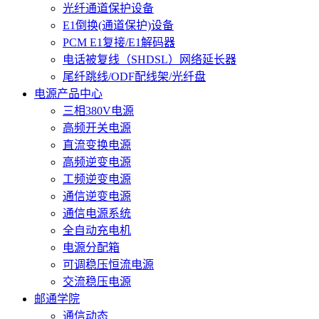
光纤通道保护设备
E1倒换(通道保护)设备
PCM E1复接/E1解码器
电话被复线（SHDSL）网络延长器
尾纤跳线/ODF配线架/光纤盘
电源产品中心
三相380V电源
高频开关电源
直流变换电源
高频逆变电源
工频逆变电源
通信逆变电源
通信电源系统
全自动充电机
电源分配箱
可调稳压恒流电源
交流稳压电源
邮通学院
通信动态