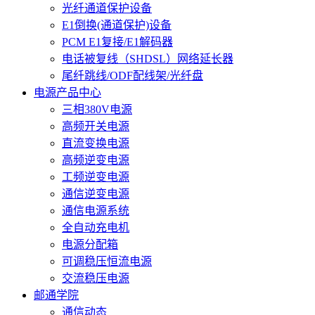
光纤通道保护设备
E1倒换(通道保护)设备
PCM E1复接/E1解码器
电话被复线（SHDSL）网络延长器
尾纤跳线/ODF配线架/光纤盘
电源产品中心
三相380V电源
高频开关电源
直流变换电源
高频逆变电源
工频逆变电源
通信逆变电源
通信电源系统
全自动充电机
电源分配箱
可调稳压恒流电源
交流稳压电源
邮通学院
通信动态