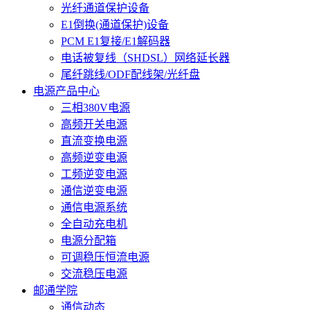
光纤通道保护设备
E1倒换(通道保护)设备
PCM E1复接/E1解码器
电话被复线（SHDSL）网络延长器
尾纤跳线/ODF配线架/光纤盘
电源产品中心
三相380V电源
高频开关电源
直流变换电源
高频逆变电源
工频逆变电源
通信逆变电源
通信电源系统
全自动充电机
电源分配箱
可调稳压恒流电源
交流稳压电源
邮通学院
通信动态