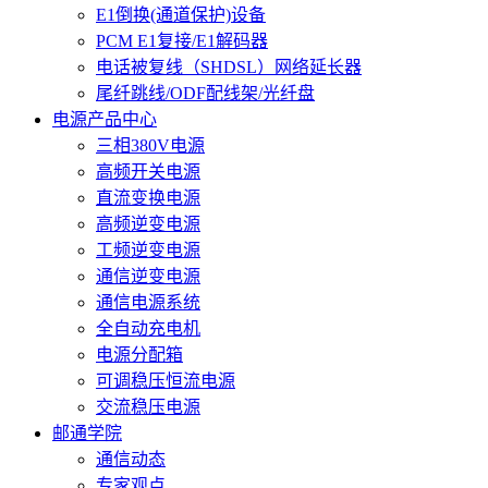
E1倒换(通道保护)设备
PCM E1复接/E1解码器
电话被复线（SHDSL）网络延长器
尾纤跳线/ODF配线架/光纤盘
电源产品中心
三相380V电源
高频开关电源
直流变换电源
高频逆变电源
工频逆变电源
通信逆变电源
通信电源系统
全自动充电机
电源分配箱
可调稳压恒流电源
交流稳压电源
邮通学院
通信动态
专家观点