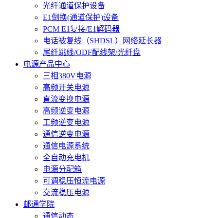
光纤通道保护设备
E1倒换(通道保护)设备
PCM E1复接/E1解码器
电话被复线（SHDSL）网络延长器
尾纤跳线/ODF配线架/光纤盘
电源产品中心
三相380V电源
高频开关电源
直流变换电源
高频逆变电源
工频逆变电源
通信逆变电源
通信电源系统
全自动充电机
电源分配箱
可调稳压恒流电源
交流稳压电源
邮通学院
通信动态