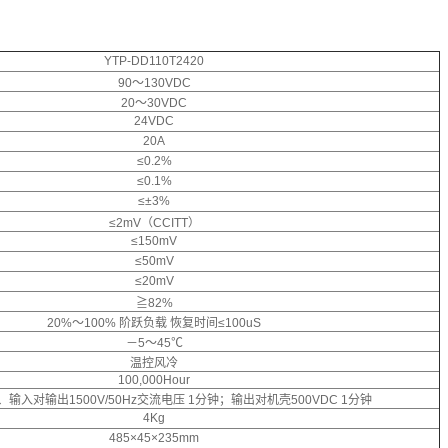
YTP-DD110T2420
90～130VDC
20～30VDC
24VDC
20A
≤0.2%
≤0.1%
≤±3%
≤2mV（CCITT）
≤150mV
≤50mV
≤20mV
≧82%
20%～100% 阶跃负载 恢复时间≤100uS
－5～45℃
温控风冷
100,000Hour
输入对输出1500V/50Hz交流电压 1分钟；输出对机壳500VDC 1分钟
4Kg
485×45×235mm