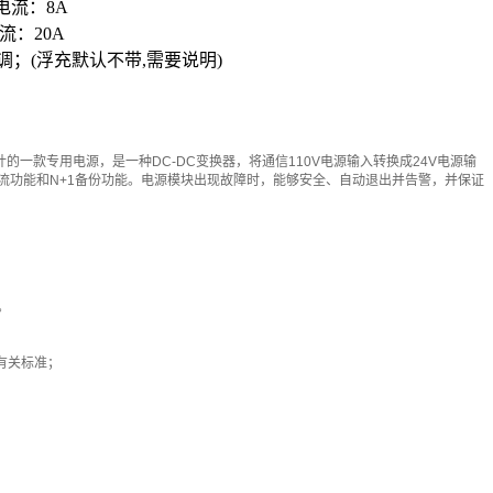
电流：8A
流：20A
；(浮充默认不带,需要说明)
设计的一款专用电源，是一种DC-DC变换器，将通信110V电源输入转换成24V电源输
流功能和N+1备份功能。电源模块出现故障时，能够安全、自动退出并告警，并保证
。
有关标准；
；