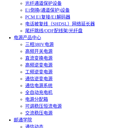
光纤通道保护设备
E1倒换(通道保护)设备
PCM E1复接/E1解码器
电话被复线（SHDSL）网络延长器
尾纤跳线/ODF配线架/光纤盘
电源产品中心
三相380V电源
高频开关电源
直流变换电源
高频逆变电源
工频逆变电源
通信逆变电源
通信电源系统
全自动充电机
电源分配箱
可调稳压恒流电源
交流稳压电源
邮通学院
通信动态